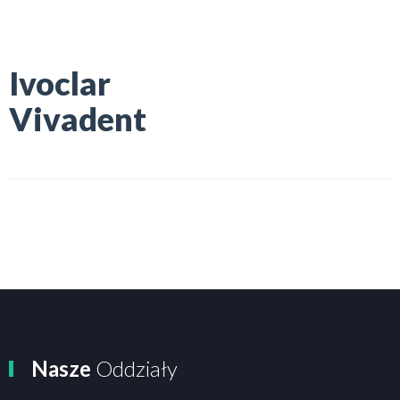
Ivoclar
Vivadent
Nasze
Oddziały