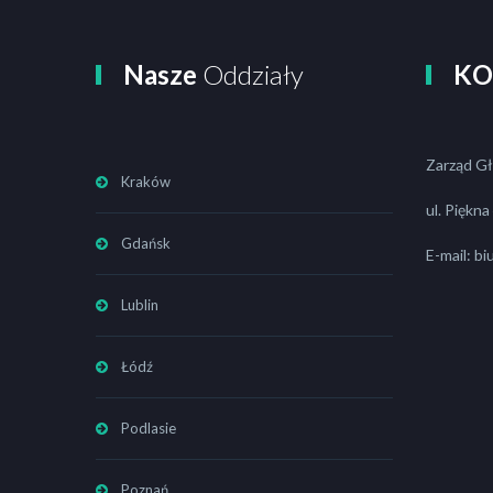
Nasze
Oddziały
KO
Zarząd G
Kraków
ul. Piękn
Gdańsk
E-mail: b
Lublin
Łódź
Podlasie
Poznań