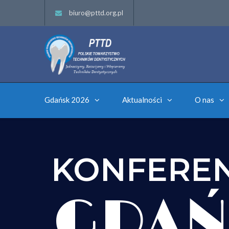
biuro@pttd.org.pl
Gdańsk 2026
Aktualności
O nas
KONFERE
GDAŃ