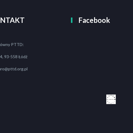
NTAKT
Facebook
łówny PTTD:
a 4, 93-558 Łódź
iuro@pttd.org.pl