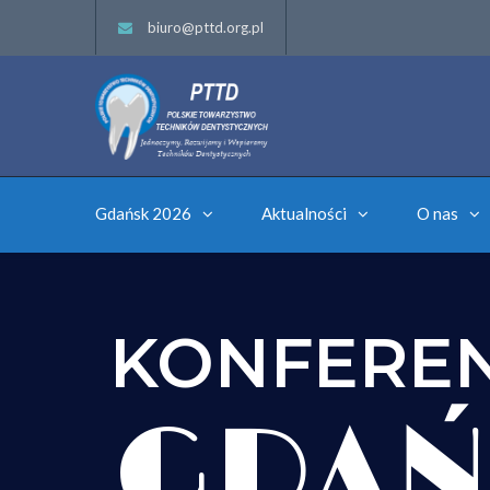
biuro@pttd.org.pl
Gdańsk 2026
Aktualności
O nas
KONFERE
GDAŃ