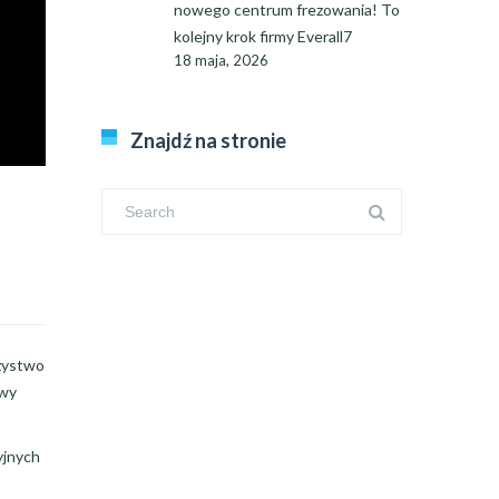
nowego centrum frezowania! To
kolejny krok firmy Everall7
18 maja, 2026
Znajdź na stronie
rzystwo
awy
yjnych