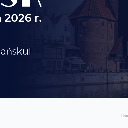
 2026 r.
dańsku!
Ho