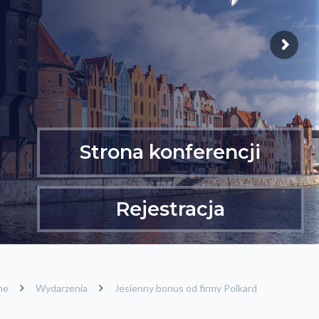
Strona konferencji
Rejestracja
me
Wydarzenia
Jesienny bonus od firmy Polkard