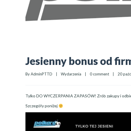
Jesienny bonus od fir
By 
AdminPTTD
|
Wydarzenia
|
0 comment
|
20 paźdz
Tylko DO WYCZERPANIA ZAPASÓW! Zrób zakupy i odbie
Szczegóły poniżej