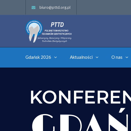
biuro@pttd.org.pl
Gdańsk 2026
Aktualności
O nas
KONFERE
GDAŃ