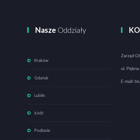
Nasze
Oddziały
KO
Zarząd G
Kraków
ul. Piękn
Gdańsk
E-mail: b
Lublin
Łódź
Podlasie