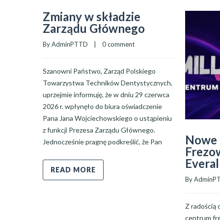
Zmiany w składzie
Zarządu Głównego
By 
AdminPTTD
    |    
0 comment
Szanowni Państwo, Zarząd Polskiego
Towarzystwa Techników Dentystycznych,
uprzejmie informuję, że w dniu 29 czerwca
2026 r. wpłynęło do biura oświadczenie
Pana Jana Wojciechowskiego o ustąpieniu
z funkcji Prezesa Zarządu Głównego.
Nowe 
Jednocześnie pragnę podkreślić, że Pan
Frezow
Everal
READ MORE
By 
AdminP
Z radością
centrum fre