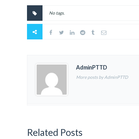
No tags.
AdminPTTD
More posts by AdminPTTD
Related Posts