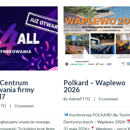
Centrum
Polkard – Waplewo
ania firmy
2026
l7
By 
AdminPTTD
    |    
0 comment
TTD
    |    
0 comment
Konferencja POLKARD dla Tech
 ogłaszamy otwarcie nowego
Dentystycznych – Waplewo 2026!
zowania! To kolejny krok firmy
31 maja 2026 r.
Waplewo – serce Wa