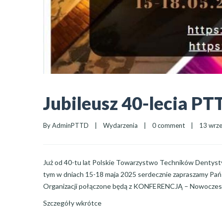
Jubileusz 40-lecia PT
By 
AdminPTTD
|
Wydarzenia
|
0 comment
|
13 wrześ
Już od 40-tu lat Polskie Towarzystwo Techników Dentysty
tym w dniach 15-18 maja 2025 serdecznie zapraszamy Pańs
Organizacji połączone będą z KONFERENCJĄ – Nowoczesne
Szczegóły wkrótce