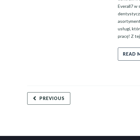
Everall7 w
dentystycz
asortyment
usługi, któ
pracę! Z te
READ 
PREVIOUS