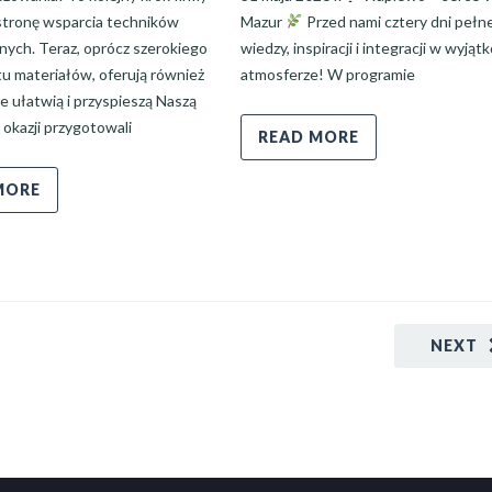
 stronę wsparcia techników
Mazur
Przed nami cztery dni pełn
nych. Teraz, oprócz szerokiego
wiedzy, inspiracji i integracji w wyjąt
u materiałów, oferują również
atmosferze! W programie
re ułatwią i przyspieszą Naszą
j okazji przygotowali
READ MORE
MORE
NEXT