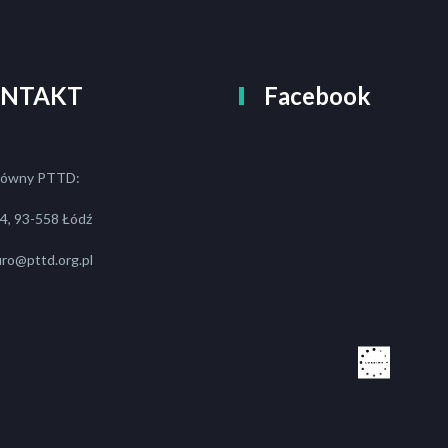
NTAKT
Facebook
łówny PTTD:
a 4, 93-558 Łódź
iuro@pttd.org.pl