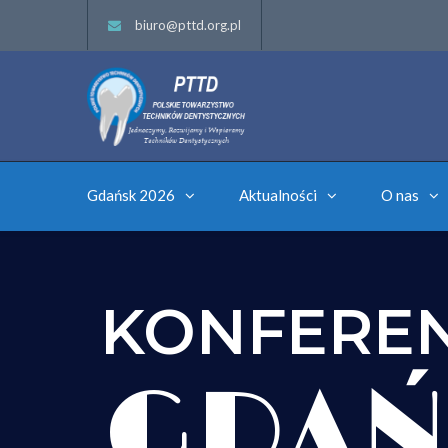
biuro@pttd.org.pl
Gdańsk 2026
Aktualności
O nas
KONFERE
GDAŃ