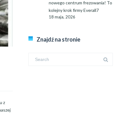
nowego centrum frezowania! To
kolejny krok firmy Everall7
18 maja, 2026
Znajdź na stronie
u z
naszej