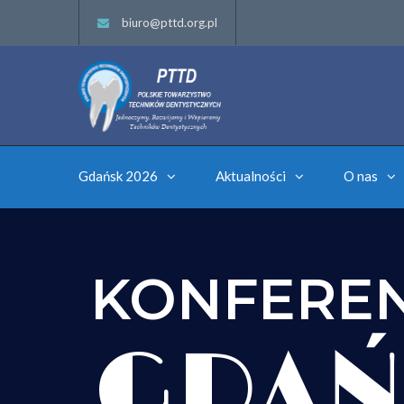
biuro@pttd.org.pl
Gdańsk 2026
Aktualności
O nas
KONFERE
GDAŃ