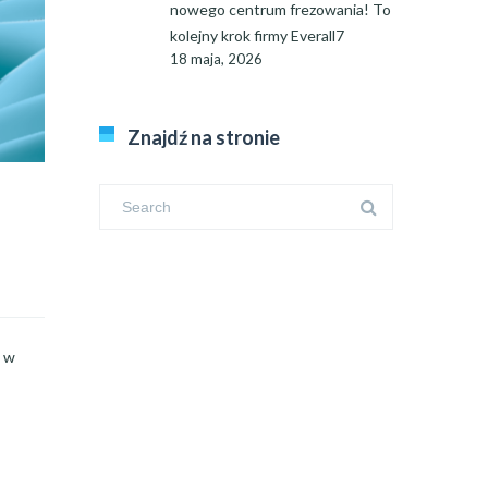
nowego centrum frezowania! To
kolejny krok firmy Everall7
18 maja, 2026
Znajdź na stronie
h w