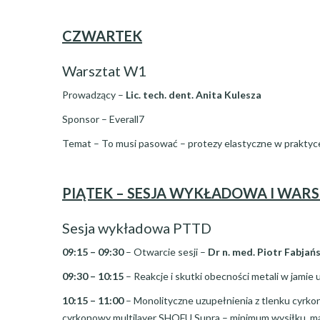
CZWARTEK
Warsztat W1
Prowadzący –
Lic. tech. dent. Anita Kulesza
Sponsor – Everall7
Temat – To musi pasować – protezy elastyczne w praktyce,
PIĄTEK – SESJA WYKŁADOWA I WAR
Sesja wykładowa PTTD
09:15 – 09:30
– Otwarcie sesji –
Dr n. med. Piotr Fabjańs
09:30 – 10:15
– Reakcje i skutki obecności metali w jamie 
10:15 – 11:00
– Monolityczne uzupełnienia z tlenku cyrko
cyrkonowy multilayer SHOFU Supra – minimum wysiłku, mak