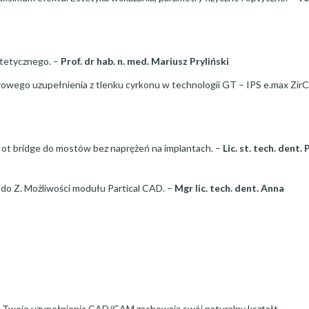
otetycznego. –
Prof. dr hab. n. med. Mariusz Pryliński
wego uzupełnienia z tlenku cyrkonu w technologii GT – IPS e.max Zir
 bridge do mostów bez naprężeń na implantach. –
Lic. st. tech. dent.
do Z. Możliwości modułu Partical CAD. –
Mgr lic. tech. dent. Anna
m Twoje uzupełnienia CAD/CAM zachowają swój naturalny kształt.