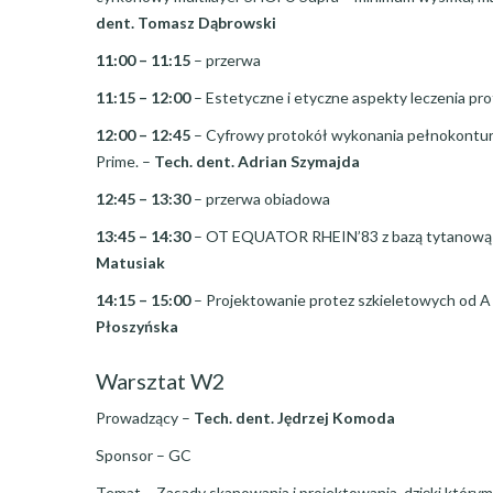
dent. Tomasz Dąbrowski
11:00 – 11:15
– przerwa
11:15 – 12:00
– Estetyczne i etyczne aspekty leczenia pr
12:00 – 12:45
– Cyfrowy protokół wykonania pełnokonturo
Prime. –
Tech. dent. Adrian Szymajda
12:45 – 13:30
– przerwa obiadowa
13:45 – 14:30
– OT EQUATOR RHEIN’83 z bazą tytanową ot
Matusiak
14:15 – 15:00
– Projektowanie protez szkieletowych od A 
Płoszyńska
Warsztat W2
Prowadzący –
Tech. dent. Jędrzej Komoda
Sponsor – GC
Temat – Zasady skanowania i projektowania, dzięki który