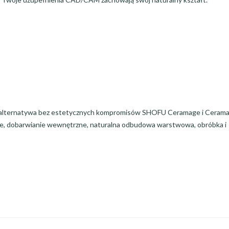
na alternatywa bez estetycznych kompromisów SHOFU Ceramage i Ceram
e, dobarwianie wewnętrzne, naturalna odbudowa warstwowa, obróbka i