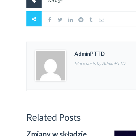
No tags.
AdminPTTD
More posts by AdminPTTD
Related Posts
Zmiany w składzie