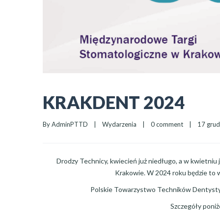
KRAKDENT 2024
By 
AdminPTTD
|
Wydarzenia
|
0 comment
|
17 grudn
Drodzy Technicy, kwiecień już niedługo, a w kwietni
Krakowie. W 2024 roku będzie to
Polskie Towarzystwo Techników Dentystyc
Szczegóły poniże