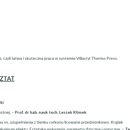
 czyli łatwa i skuteczna praca w systemie Villacryl Thermo Press.
SZTAT
ki
ustnej. –
Prof. dr hab. nauk tech. Leszek Klimek
nu vs. uzupełnienia z tlenku cyrkonu licowane przedsionkowo. Krążek
simum efektu. Estetyka wskazania, parametry fizyczne i optyczne. –
Te