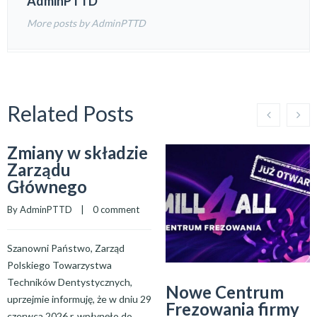
AdminPTTD
More posts by AdminPTTD
Related Posts
Zmiany w składzie
Zarządu
Głównego
By 
AdminPTTD
    |    
0 comment
Szanowni Państwo, Zarząd
Polskiego Towarzystwa
Techników Dentystycznych,
Nowe Centrum
uprzejmie informuję, że w dniu 29
Frezowania firmy
czerwca 2026 r. wpłynęło do