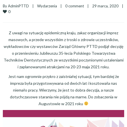
By 
AdminPTTD
|
Wydarzenia
|
0 comment
|
29 marca, 2020    
|
0
Z uwagi na sytuację epidemiczną kraju, zakaz organizacji imprez
masowych, a przede wszystkim z troski o zdrowie uczestników,
wykładowców czy wystawców Zarząd Główny PTTD podjął decyzję
o przeniesieniu Jubileuszu 35-lecia Polskiego Towarzystwa
Techników Dentystycznych ze wszystkimi poczynionymi ustaleniami
i zaplanowanymi atrakcjami na 20-23 maja 2021 roku.
Jest nam ogromnie przykro z zaistniałej sytuacji, tym bardziej że
impreza była przygotowywana od dwóch lat i kosztowała nas
niemało pracy. Wierzymy, że jest to dobra decyzja, a nasze
dotychczasowe starania nie pójdą na marne. Do zobaczenia w
Augustowie w 2021 roku