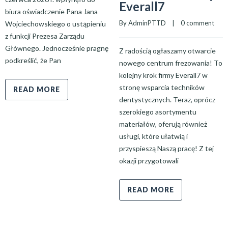
Everall7
biura oświadczenie Pana Jana
By 
AdminPTTD
    |    
0 comment
Wojciechowskiego o ustąpieniu
z funkcji Prezesa Zarządu
Głównego. Jednocześnie pragnę
Z radością ogłaszamy otwarcie
podkreślić, że Pan
nowego centrum frezowania! To
kolejny krok firmy Everall7 w
stronę wsparcia techników
READ MORE
dentystycznych. Teraz, oprócz
szerokiego asortymentu
materiałów, oferują również
usługi, które ułatwią i
przyspieszą Naszą pracę! Z tej
okazji przygotowali
READ MORE