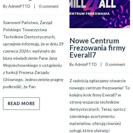
By 
AdminPTTD
    |    
0 comment
Szanowni Państwo, Zarząd
Polskiego Towarzystwa
Techników Dentystycznych,
Nowe Centrum
uprzejmie informuję, że w dniu 29
Frezowania firmy
czerwca 2026 r. wpłynęło do
Everall7
biura oświadczenie Pana Jana
By 
AdminPTTD
    |    
0 comment
Wojciechowskiego o ustąpieniu
z funkcji Prezesa Zarządu
Głównego. Jednocześnie pragnę
Z radością ogłaszamy otwarcie
podkreślić, że Pan
nowego centrum frezowania! To
kolejny krok firmy Everall7 w
stronę wsparcia techników
READ MORE
dentystycznych. Teraz, oprócz
szerokiego asortymentu
materiałów, oferują również
usługi, które ułatwią i