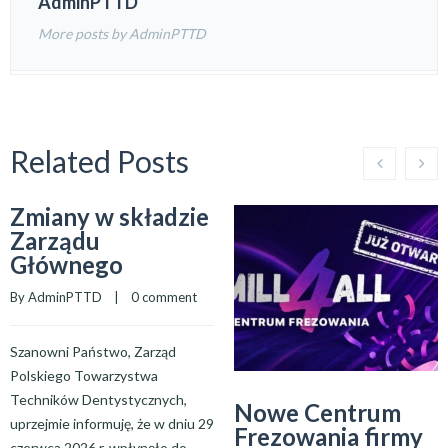
AdminPTTD
More posts by AdminPTTD
Related Posts
Zmiany w składzie
Zarządu
Głównego
By 
AdminPTTD
    |    
0 comment
Szanowni Państwo, Zarząd
Polskiego Towarzystwa
Techników Dentystycznych,
Nowe Centrum
uprzejmie informuję, że w dniu 29
Frezowania firmy
czerwca 2026 r. wpłynęło do