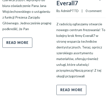
Everall7
biura oświadczenie Pana Jana
By 
AdminPTTD
    |    
0 comment
Wojciechowskiego o ustąpieniu
z funkcji Prezesa Zarządu
Głównego. Jednocześnie pragnę
Z radością ogłaszamy otwarcie
podkreślić, że Pan
nowego centrum frezowania! To
kolejny krok firmy Everall7 w
stronę wsparcia techników
READ MORE
dentystycznych. Teraz, oprócz
szerokiego asortymentu
materiałów, oferują również
usługi, które ułatwią i
przyspieszą Naszą pracę! Z tej
okazji przygotowali
READ MORE