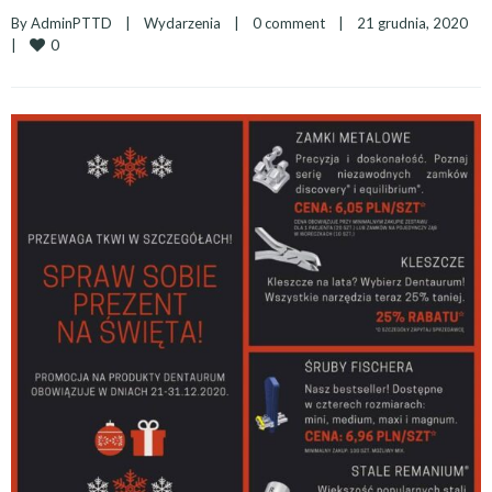
By 
AdminPTTD
|
Wydarzenia
|
0 comment
|
21 grudnia, 2020    
0
|