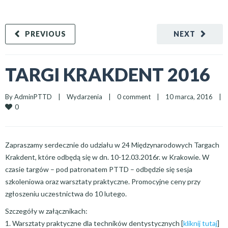
PREVIOUS
NEXT
TARGI KRAKDENT 2016
By 
AdminPTTD
|
Wydarzenia
|
0 comment
|
10 marca, 2016    
|
0
Zapraszamy serdecznie do udziału w 24 Międzynarodowych Targach
Krakdent, które odbędą się w dn. 10-12.03.2016r. w Krakowie. W
czasie targów – pod patronatem PTTD – odbędzie się sesja
szkoleniowa oraz warsztaty praktyczne. Promocyjne ceny przy
zgłoszeniu uczestnictwa do 10 lutego.
Szczegóły w załącznikach:
1. Warsztaty praktyczne dla techników dentystycznych [
kliknij tutaj
]