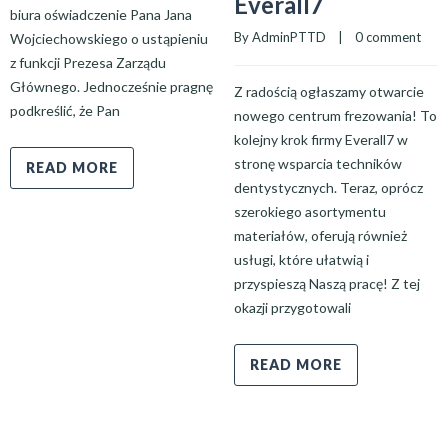
Everall7
biura oświadczenie Pana Jana
By 
AdminPTTD
    |    
0 comment
Wojciechowskiego o ustąpieniu
z funkcji Prezesa Zarządu
Głównego. Jednocześnie pragnę
Z radością ogłaszamy otwarcie
podkreślić, że Pan
nowego centrum frezowania! To
kolejny krok firmy Everall7 w
stronę wsparcia techników
READ MORE
dentystycznych. Teraz, oprócz
szerokiego asortymentu
materiałów, oferują również
usługi, które ułatwią i
przyspieszą Naszą pracę! Z tej
okazji przygotowali
READ MORE