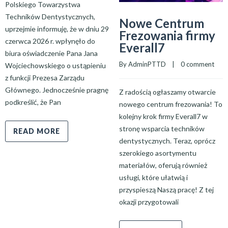
Polskiego Towarzystwa
Techników Dentystycznych,
Nowe Centrum
uprzejmie informuję, że w dniu 29
Frezowania firmy
czerwca 2026 r. wpłynęło do
Everall7
biura oświadczenie Pana Jana
By 
AdminPTTD
    |    
0 comment
Wojciechowskiego o ustąpieniu
z funkcji Prezesa Zarządu
Głównego. Jednocześnie pragnę
Z radością ogłaszamy otwarcie
podkreślić, że Pan
nowego centrum frezowania! To
kolejny krok firmy Everall7 w
stronę wsparcia techników
READ MORE
dentystycznych. Teraz, oprócz
szerokiego asortymentu
materiałów, oferują również
usługi, które ułatwią i
przyspieszą Naszą pracę! Z tej
okazji przygotowali