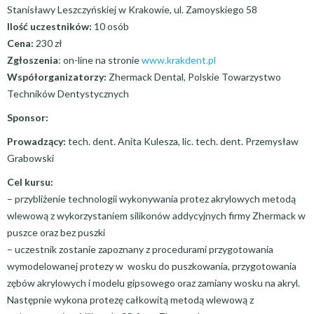
Stanisławy Leszczyńskiej w Krakowie, ul. Zamoyskiego 58
Ilość uczestników:
10 osób
Cena:
230 zł
Zgłoszenia
: on-line na stronie
www.krakdent.pl
Współorganizatorzy:
Zhermack Dental, Polskie Towarzystwo
Techników Dentystycznych
Sponsor:
Prowadzący:
tech. dent. Anita Kulesza, lic. tech. dent. Przemysław
Grabowski
Cel kursu:
– przybliżenie technologii wykonywania protez akrylowych metodą
wlewową z wykorzystaniem silikonów addycyjnych firmy Zhermack w
puszce oraz bez puszki
– uczestnik zostanie zapoznany z procedurami przygotowania
wymodelowanej protezy w wosku do puszkowania, przygotowania
zębów akrylowych i modelu gipsowego oraz zamiany wosku na akryl.
Następnie wykona protezę całkowitą metodą wlewową z