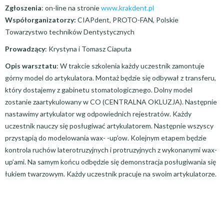
Zgłoszenia
: on-line na stronie
www.krakdent.pl
Współorganizatorzy:
CIAPdent, PROTO-FAN, Polskie
Towarzystwo techników Dentystycznych
Prowadzący
: Krystyna i Tomasz Ciaputa
Opis warsztatu
: W trakcie szkolenia każdy uczestnik zamontuje
górny model do artykulatora. Montaż będzie się odbywał z transferu,
który dostajemy z gabinetu stomatologicznego. Dolny model
zostanie zaartykulowany w CO (CENTRALNA OKLUZJA). Następnie
nastawimy artykulator wg odpowiednich rejestratów. Każdy
uczestnik nauczy się posługiwać artykulatorem. Następnie wszyscy
przystąpią do modelowania wax- -up’ow. Kolejnym etapem będzie
kontrola ruchów laterotruzyjnych i protruzyjnych z wykonanymi wax-
up’ami. Na samym końcu odbędzie się demonstracja posługiwania się
łukiem twarzowym. Każdy uczestnik pracuje na swoim artykulatorze.