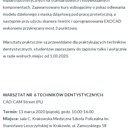
implantoprotetycznych na standardowych i indywidualnych
komponentach. Zaawansowany kurs wzbogacimy o pokaz odlewania
modelu dzielonego z maską dziąsłową pod pracę protetyczną, a
następnie przy użyciu skanera Imetric i oprogramowania EXOCAD
wykonamy przykręcany most 3 punktowy.
Warsztaty praktyczne są przewidziane dla praktykujących techników
dentystycznych, studentów zapraszamy do zapisów tylko i wyłącznie
w razie wolnych miejsc od 1.03.2020.
WARSZTAT NR 6 TECHNIKÓW DENTYSTYCZNYCH
CAD-CAM Street (PL)
Termin:
13 marca 2020 (piątek), godz. 10.00-16.00
Miejsce:
sala C, Krakowska Medyczna Szkoła Policealna im.
Stanisławy Leszczyńskiej w Krakowie, ul. Zamoyskiego 58