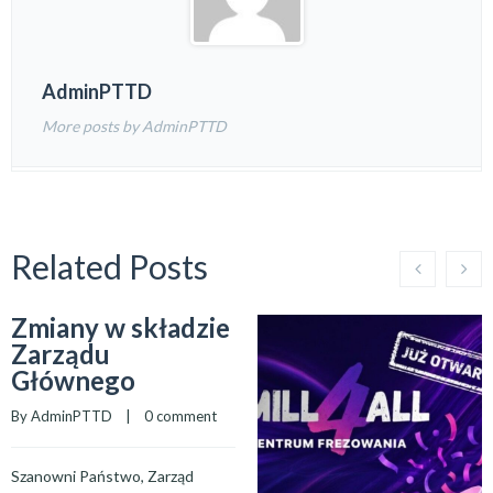
AdminPTTD
More posts by AdminPTTD
Related Posts
Zmiany w składzie
Zarządu
Głównego
By 
AdminPTTD
    |    
0 comment
Szanowni Państwo, Zarząd