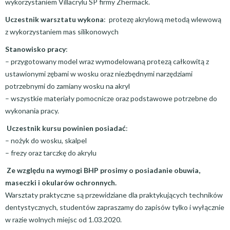
wykorzystaniem Villacrylu SP firmy Zhermack.
Uczestnik warsztatu wykona
: protezę akrylową metodą wlewową
z wykorzystaniem mas silikonowych
Stanowisko pracy
:
– przygotowany model wraz wymodelowaną protezą całkowitą z
ustawionymi zębami w wosku oraz niezbędnymi narzędziami
potrzebnymi do zamiany wosku na akryl
– wszystkie materiały pomocnicze oraz podstawowe potrzebne do
wykonania pracy.
Uczestnik kursu powinien posiadać
:
– nożyk do wosku, skalpel
– frezy oraz tarczkę do akrylu
Ze względu na wymogi BHP prosimy o posiadanie obuwia,
maseczki i okularów ochronnych.
Warsztaty praktyczne są przewidziane dla praktykujących techników
dentystycznych, studentów zapraszamy do zapisów tylko i wyłącznie
w razie wolnych miejsc od 1.03.2020.