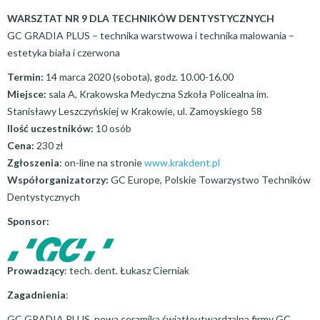
WARSZTAT NR 9 DLA TECHNIKÓW DENTYSTYCZNYCH
GC GRADIA PLUS – technika warstwowa i technika malowania –
estetyka biała i czerwona
Termin:
14 marca 2020 (sobota), godz. 10.00-16.00
Miejsce:
sala A, Krakowska Medyczna Szkoła Policealna im.
Stanisławy Leszczyńskiej w Krakowie, ul. Zamoyskiego 58
Ilość uczestników:
10 osób
Cena:
230 zł
Zgłoszenia
: on-line na stronie
www.krakdent.pl
Współorganizatorzy:
GC Europe, Polskie Towarzystwo Techników
Dentystycznych
Sponsor:
Prowadzący
: tech. dent. Łukasz Cierniak
Zagadnienia
:
GC GRADIA PLUS, nowa ceramika światłoutwardzalna firmy GC