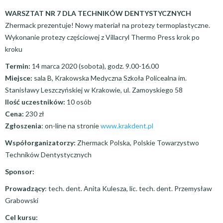
WARSZTAT NR 7 DLA TECHNIKÓW DENTYSTYCZNYCH
Zhermack prezentuje! Nowy materiał na protezy termoplastyczne.
Wykonanie protezy częściowej z Villacryl Thermo Press krok po
kroku
Termin:
14 marca 2020 (sobota), godz. 9.00-16.00
Miejsce:
sala B, Krakowska Medyczna Szkoła Policealna im.
Stanisławy Leszczyńskiej w Krakowie, ul. Zamoyskiego 58
Ilość uczestników:
10 osób
Cena:
230 zł
Zgłoszenia
: on-line na stronie
www.krakdent.pl
Współorganizatorzy:
Zhermack Polska, Polskie Towarzystwo
Techników Dentystycznych
Sponsor:
Prowadzący
: tech. dent. Anita Kulesza, lic. tech. dent. Przemysław
Grabowski
Cel kursu: