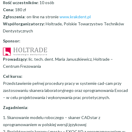
Ilość uczestników:
10 osób
Cena:
180 zł
Zgłoszenia
: on-line na stronie
www.krakdent.pl
Współorganizatorzy:
Holtrade, Polskie Towarzystwo Techników
Dentystycznych
Sponsor:
Prowadzący:
lic. tech. dent. Maria Januszkiewicz, Holtrade –
Centrum Frezowania
Cel kursu:
Przedstawienie pełnej procedury pracy w systemie cad-cam przy
zastosowaniu skanera laboratoryjnego oraz oprogramowania Exocad
– w celu projektowania i wykonywania prac protetycznych.
Zagadnienia
:
1. Skanowanie modelu roboczego – skaner CADstar z
oprogramowaniem w polskiej wersji językowej
2. Projektowanie korony i mostu – EXOCAD z oprogramowaniem w