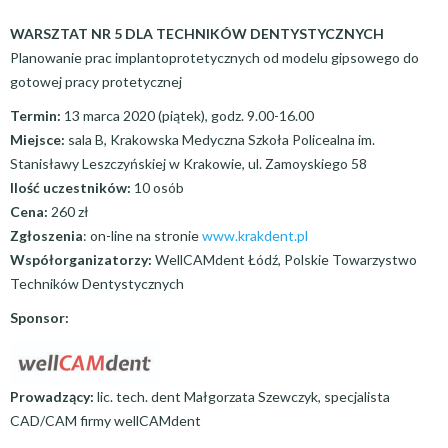
WARSZTAT NR 5 DLA TECHNIKÓW DENTYSTYCZNYCH
Planowanie prac implantoprotetycznych od modelu gipsowego do
gotowej pracy protetycznej
Termin:
13 marca 2020 (piątek), godz. 9.00-16.00
Miejsce:
sala B, Krakowska Medyczna Szkoła Policealna im.
Stanisławy Leszczyńskiej w Krakowie, ul. Zamoyskiego 58
Ilość uczestników:
10 osób
Cena:
260 zł
Zgłoszenia
: on-line na stronie
www.krakdent.pl
Współorganizatorzy:
WellCAMdent Łódź, Polskie Towarzystwo
Techników Dentystycznych
Sponsor:
Prowadzący:
lic. tech. dent Małgorzata Szewczyk, specjalista
CAD/CAM firmy wellCAMdent