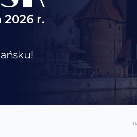
 2026 r.
dańsku!
H