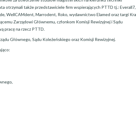
a otrzymali także przedstawiciele firm wspierających PTTD tj.: Everall7,
trade, WellCAMdent, Marrodent, Roko, wydawnictwo Elamed oraz targi Kr
jącemu Zarządowi Głównemu, członkom Komisji Rewizyjnej i Sądu
ą pracę na rzecz PTTD.
arządu Głównego, Sądu Koleżeńskiego oraz Komisji Rewizyjnej.
jąco:
ównego,