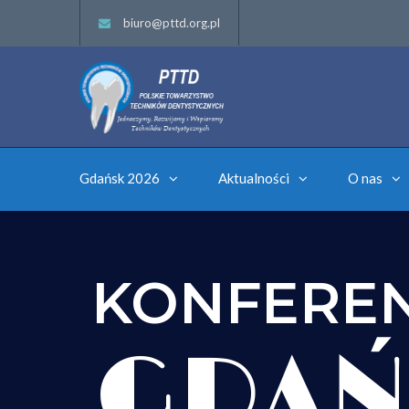
biuro@pttd.org.pl
Gdańsk 2026
Aktualności
O nas
KONFERE
GDAŃ