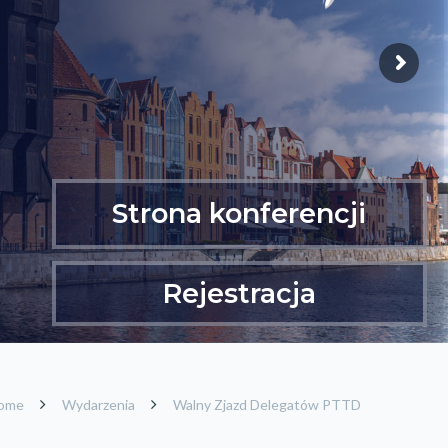
Strona konferencji
Rejestracja
ome
Wydarzenia
Walny Zjazd Delegatów PTTD