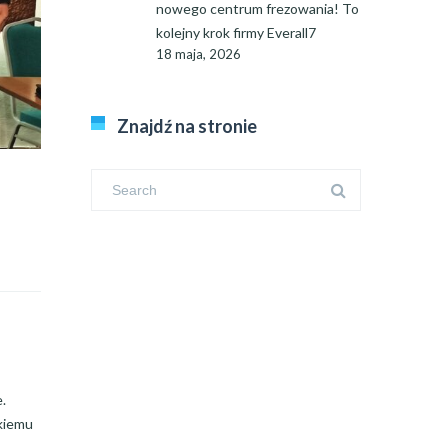
nowego centrum frezowania! To
kolejny krok firmy Everall7
18 maja, 2026
Znajdź na stronie
.
skiemu