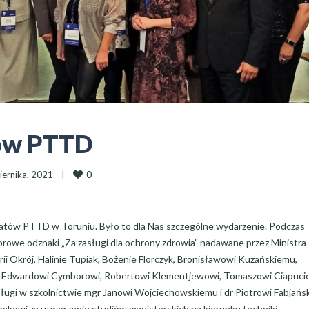
tów PTTD
0
ernika, 2021    
|
gatów PTTD w Toruniu. Było to dla Nas szczególne wydarzenie. Podczas
rowe odznaki „Za zasługi dla ochrony zdrowia” nadawane przez Ministra
rii Okrój, Halinie Tupiak, Bożenie Florczyk, Bronisławowi Kuzańskiemu,
 Edwardowi Cymborowi, Robertowi Klementjewowi, Tomaszowi Ciapucie
ługi w szkolnictwie mgr Janowi Wojciechowskiemu i dr Piotrowi Fabjań
limkowi za utworzenie studiów magisterskich na kierunku techniki