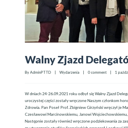
Walny Zjazd Delega
By 
AdminPTTD
|
Wydarzenia
|
0 comment
|
1 paździ
W dniach 24-26.09.2021 roku odbył się Walny Zjazd Dele
uroczystej części zostały wręczone Naszym członkom hono
Zdrowia. Pan Poseł Prof. Zbigniew Girzyński wręczył je Ma
Czesławowi Marcinowskiemu, Janowi Wojciechowskiemu,
Następnie zostały również wręczone podziekowania za zas
za utworzenie studiów licencjackich oraz prof. Leszkowi K