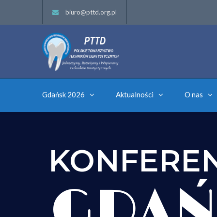
biuro@pttd.org.pl
Gdańsk 2026
Aktualności
O nas
KONFERE
GDAŃ