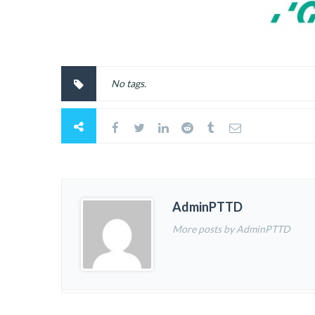
No tags.
AdminPTTD
More posts by AdminPTTD