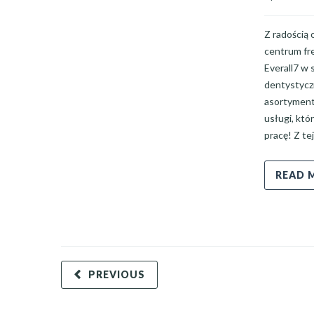
Z radością
centrum fre
Everall7 w
dentystycz
asortyment
usługi, któ
pracę! Z te
READ 
PREVIOUS