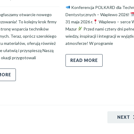
Konferencja POLKARD dla Tech
 ogłaszamy otwarcie nowego
Dentystycznych – Waplewo 2026!
zowania! To kolejny krok firmy
31 maja 2026 r.
Waplewo – serce Wa
 stronę wsparcia techników
Mazur
Przed nami cztery dni pełn
nych. Teraz, oprócz szerokiego
wiedzy, inspiracji i integracji w wyjąt
u materiałów, oferują również
atmosferze! W programie
re ułatwią i przyspieszą Naszą
j okazji przygotowali
READ MORE
MORE
NEXT