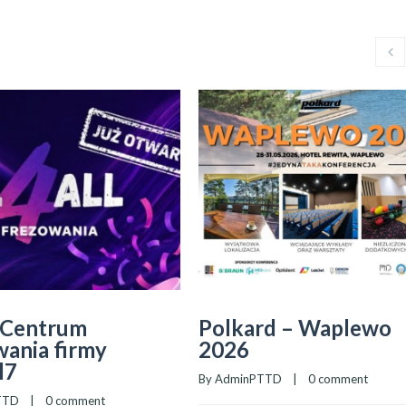
Centrum
Polkard – Waplewo
ania firmy
2026
l7
By 
AdminPTTD
    |    
0 comment
TTD
    |    
0 comment