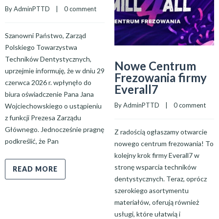
By 
AdminPTTD
    |    
0 comment
Szanowni Państwo, Zarząd
Polskiego Towarzystwa
Techników Dentystycznych,
Nowe Centrum
uprzejmie informuję, że w dniu 29
Frezowania firmy
czerwca 2026 r. wpłynęło do
Everall7
biura oświadczenie Pana Jana
By 
AdminPTTD
    |    
0 comment
Wojciechowskiego o ustąpieniu
z funkcji Prezesa Zarządu
Głównego. Jednocześnie pragnę
Z radością ogłaszamy otwarcie
podkreślić, że Pan
nowego centrum frezowania! To
kolejny krok firmy Everall7 w
stronę wsparcia techników
READ MORE
dentystycznych. Teraz, oprócz
szerokiego asortymentu
materiałów, oferują również
usługi, które ułatwią i