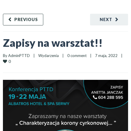
PREVIOUS
NEXT
Zapisy na warsztat!!
By 
AdminPTTD
|
Wydarzenia
|
0 comment
|
7 maja, 2022    
|
0