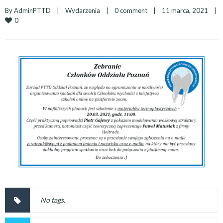
By 
AdminPTTD
|
Wydarzenia
|
0 comment
|
11 marca, 2021    
|
0
No tags.