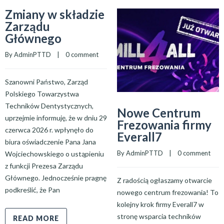
Zmiany w składzie
Zarządu
Głównego
By 
AdminPTTD
    |    
0 comment
Szanowni Państwo, Zarząd
Polskiego Towarzystwa
Techników Dentystycznych,
Nowe Centrum
uprzejmie informuję, że w dniu 29
Frezowania firmy
czerwca 2026 r. wpłynęło do
Everall7
biura oświadczenie Pana Jana
By 
AdminPTTD
    |    
0 comment
Wojciechowskiego o ustąpieniu
z funkcji Prezesa Zarządu
Głównego. Jednocześnie pragnę
Z radością ogłaszamy otwarcie
podkreślić, że Pan
nowego centrum frezowania! To
kolejny krok firmy Everall7 w
stronę wsparcia techników
READ MORE