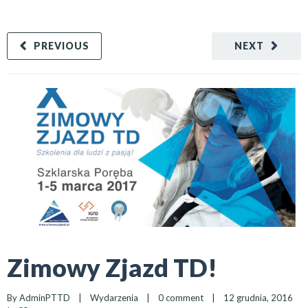
PREVIOUS
NEXT
Zimowy Zjazd TD!
By 
AdminPTTD
|
Wydarzenia
|
0 comment
|
12 grudnia, 2016    