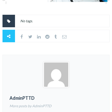
No tags.
AdminPTTD
More posts by AdminPTTD