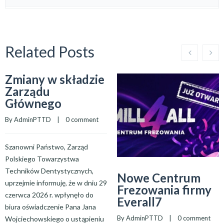
Related Posts
Zmiany w składzie
Zarządu
Głównego
By 
AdminPTTD
    |    
0 comment
Szanowni Państwo, Zarząd
Polskiego Towarzystwa
Techników Dentystycznych,
Nowe Centrum
uprzejmie informuję, że w dniu 29
Frezowania firmy
czerwca 2026 r. wpłynęło do
Everall7
biura oświadczenie Pana Jana
By 
AdminPTTD
    |    
0 comment
Wojciechowskiego o ustąpieniu