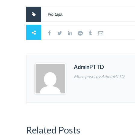
No tags.
AdminPTTD
More posts by AdminPTTD
Related Posts