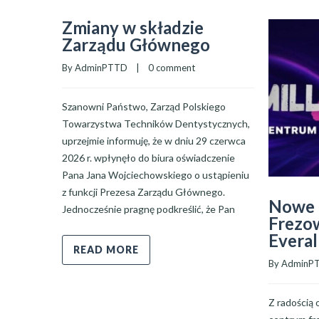
Zmiany w składzie
Zarządu Głównego
By 
AdminPTTD
    |    
0 comment
Szanowni Państwo, Zarząd Polskiego
Towarzystwa Techników Dentystycznych,
uprzejmie informuję, że w dniu 29 czerwca
2026 r. wpłynęło do biura oświadczenie
Pana Jana Wojciechowskiego o ustąpieniu
z funkcji Prezesa Zarządu Głównego.
Nowe 
Jednocześnie pragnę podkreślić, że Pan
Frezow
Everal
READ MORE
By 
AdminP
Z radością