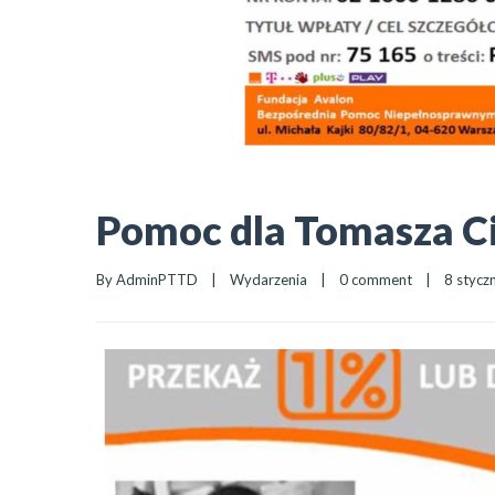
Pomoc dla Tomasza Ci
By 
AdminPTTD
|
Wydarzenia
|
0 comment
|
8 styczn