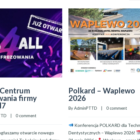
Centrum
Polkard – Waplewo
ania firmy
2026
l7
By 
AdminPTTD
    |    
0 comment
TTD
    |    
0 comment
Konferencja POLKARD dla Tech
 ogłaszamy otwarcie nowego
Dentystycznych – Waplewo 2026!