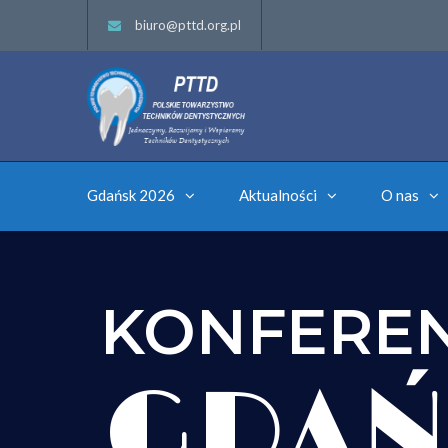
biuro@pttd.org.pl
Gdańsk 2026
Aktualności
O nas
KONFERE
GDAŃ