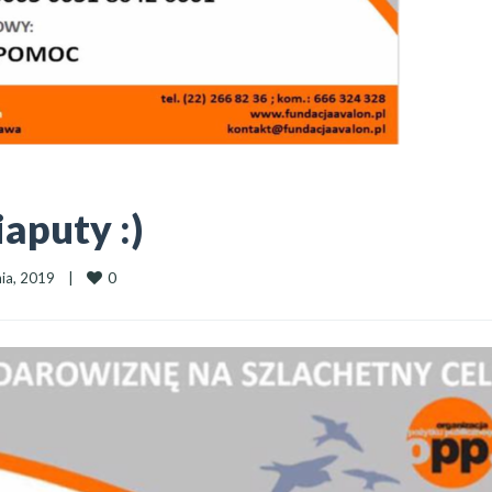
aputy :)
0
ia, 2019    
|