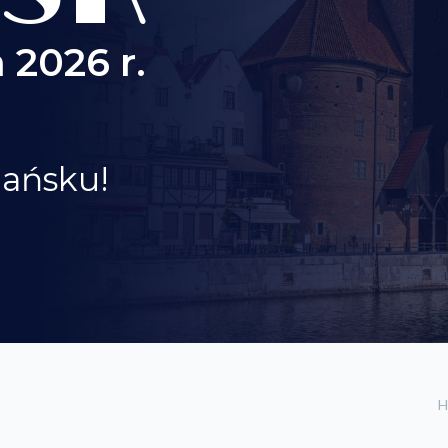
 2026 r.
dańsku!
H