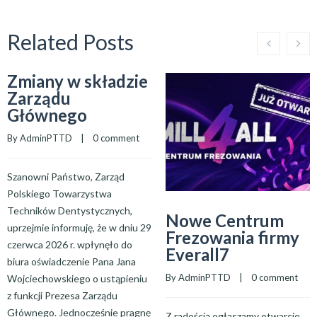
Related Posts
Zmiany w składzie
Zarządu
Głównego
By 
AdminPTTD
    |    
0 comment
Szanowni Państwo, Zarząd
Polskiego Towarzystwa
Techników Dentystycznych,
Nowe Centrum
uprzejmie informuję, że w dniu 29
Frezowania firmy
czerwca 2026 r. wpłynęło do
Everall7
biura oświadczenie Pana Jana
By 
AdminPTTD
    |    
0 comment
Wojciechowskiego o ustąpieniu
z funkcji Prezesa Zarządu
Głównego. Jednocześnie pragnę
Z radością ogłaszamy otwarcie