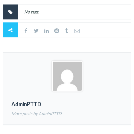
No tags.
AdminPTTD
More posts by AdminPTTD